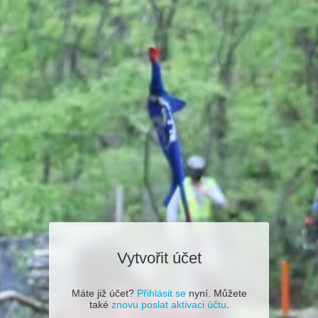
Vytvořit účet
Máte již účet?
Přihlásit se
nyní. Můžete
také
znovu poslat aktivaci účtu
.