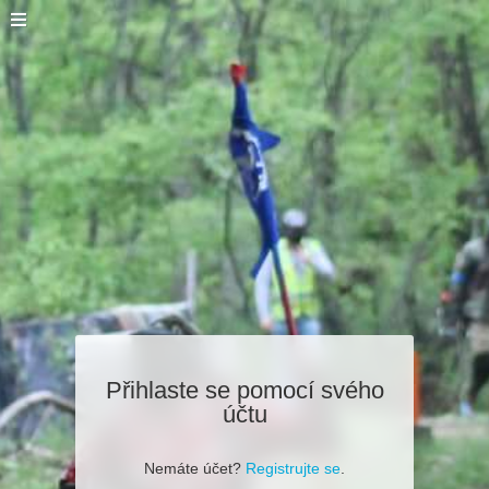
Přihlaste se pomocí svého
účtu
Nemáte účet?
Registrujte se
.